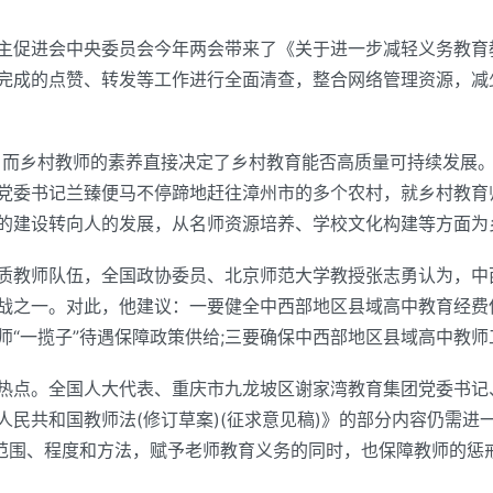
主促进会中央委员会今年两会带来了《关于进一步减轻义务教育
完成的点赞、转发等工作进行全面清查，整合网络管理资源，减
，而乡村教师的素养直接决定了乡村教育能否高质量可持续发展。
党委书记兰臻便马不停蹄地赶往漳州市的多个农村，就乡村教育
的建设转向人的发展，从名师资源培养、学校文化构建等方面为
质教师队伍，全国政协委员、北京师范大学教授张志勇认为，中
战之一。对此，他建议：一要健全中西部地区县域高中教育经费
师“一揽子”待遇保障政策供给;三要确保中西部地区县域高中教
热点。全国人大代表、重庆市九龙坡区谢家湾教育集团党委书记
民共和国教师法(修订草案)(征求意见稿)》的部分内容仍需进
的范围、程度和方法，赋予老师教育义务的同时，也保障教师的惩