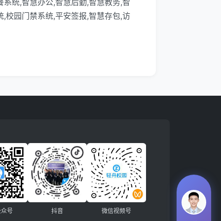
系统,智慧办公,智慧后勤,智慧教务,智
,校园门禁系统,平安签报,智慧存包,访
公众号
抖音
微信视频号