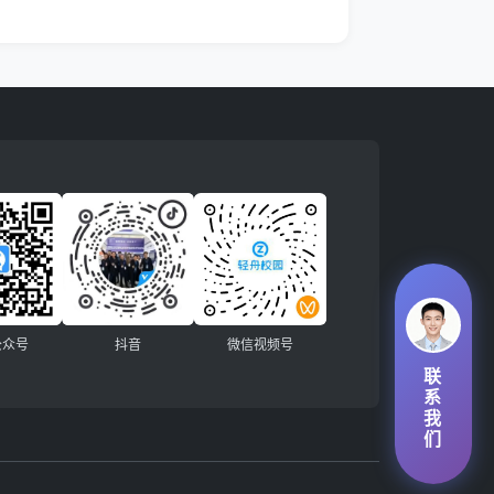
公众号
抖音
微信视频号
联
系
我
们