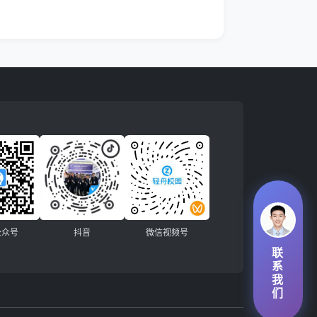
公众号
抖音
微信视频号
联
系
我
们