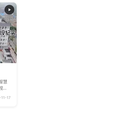
学之
智慧
视化
不能及
-11-17
严重
。有了
下
变得更
，结合