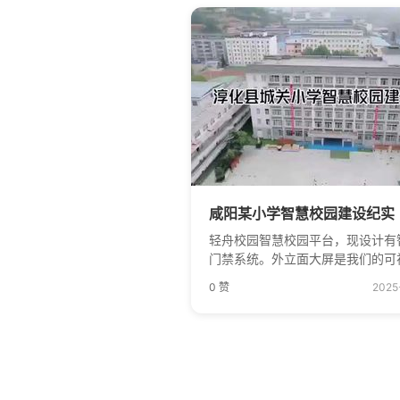
消窗口，校园风采轮番展示。 进行科技
赋能，告别迷茫等待，开启便捷放
路。
咸阳某小学智慧校园建设纪实
轻舟校园智慧校园平台，现设计有
门禁系统。外立面大屏是我们的可
放学系统 。以往放学期间，家长
0 赞
2025
时获知放学情况，拥堵在大门口，
影响了校门口及周 边道路的交通
它，孩子们放学时，领队只需刷一
卡，就能自动播放广播，让放 学
加高效、有序、安全。 出入刷脸：电子
门禁系统 老师和学生进出时刷脸