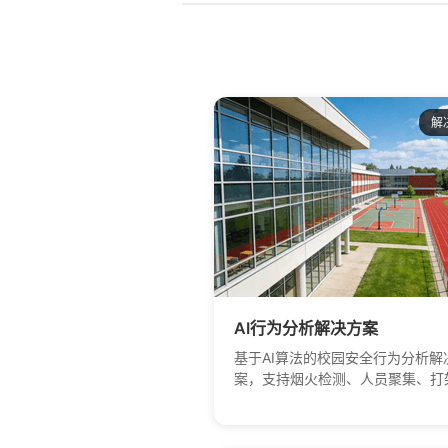
我们的请假系统，上课期间已请假
生，经班主任审批 后即可通过刷
校；未请假的学生不能出去，无需
安保人员手动开门。同时，学 生
消息会及时通知家长和老师。 地方与校
园安全 在学校门卫室，我们配备
解
查询一体机和门卫大屏，方便安保
查询孩子的信息 情况和查看出入
禁的人员。我们同时配备了功能强
AI行为分析系统。该系统 接入了
监控系统，能实时分析监控画面，
识别危险，如打架、奔跑、跌倒、
打闹、危险攀高等，帮助我们及时
并处理校园里存在的安全隐患。 一楼大
厅 大厅内配备了大屏幕，用于播
材料、公示公告、成绩情况等。结
AI行为分析解决方案
们的精准教 学系统使用，精准教
基于AI算法的校园安全行为分析解
包含了资源库建设、作业练习、学
案，支持烟火检测、人员聚集、打
析等功能。通过系统 ，我们能掌
测、区域入侵等多种场景，打造智
孩子知识点的掌握情况，是教师提
化、安全的校园环境。
学水准的小帮手。 教室电子班牌 电子班