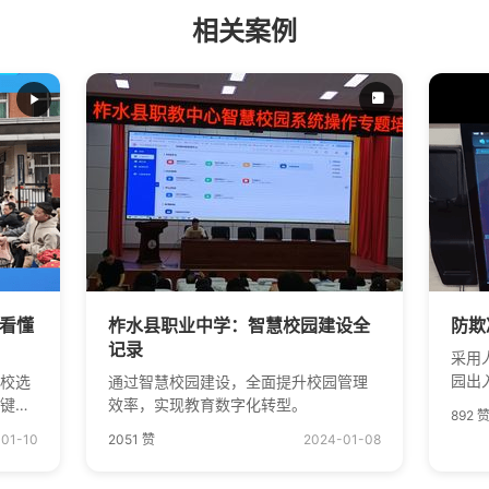
相关案例
秒看懂
柞水县职业中学：智慧校园建设全
防欺
记录
采用
园出
学校选
通过智慧校园建设，全面提升校园管理
水平
效率，实现教育数字化转型。
892 
时间
-01-10
2051 赞
2024-01-08
分
秒变分