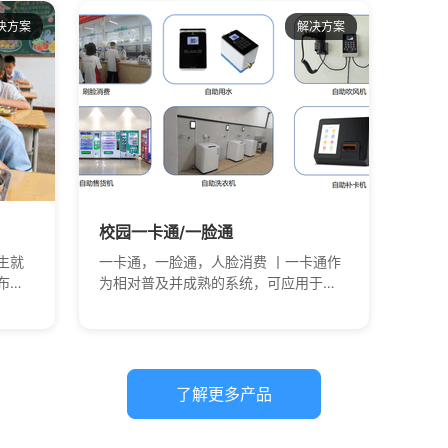
是离
的互
成了
决方案
解决方案
园管
、通知
化、
等，
到科
言等。
级考
标准
环境
度、
班牌
校园一卡通/一脸通
子创
生就
一卡通，一脸通，人脸消费 丨一卡通作
课，方
布订
为相对普及并成熟的系统，可应用于学
室内
心实
校餐厅、超市、打水、洗浴、医务室等
，可识
况。
等需要消费结算的场景。
写、
等，为
系统
了解更多产品
配置
可观