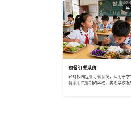
牌是智慧校园的一个重要载体，也
学生最近的一块屏幕。电子班牌集
解
更 丰富的应用场景，如班级风采
公告、课程表、值日表、班级环境
也可用于公 示班级荣誉、家长留
结合我们的考勤系统，还可用于班
勤。 教室内的电子时钟 通过GPS授时，
确保十个教学班时间分秒不差，是
化考试的保障。每个教室还安装了
检测设备，可以实时监测教室的温
湿度和PM2.5数据，并显示在电子
包餐订餐系统
上，保持实时更新，帮助我们为孩
造一个温暖舒适的学习环境。 教室智能
轻舟校园包餐订餐系统，适用于学
设备 黑板上方的摄像机用于AI巡
餐采用包餐制的学校，实现学校发
便老师和责任领导随时随地查看教
餐信息、家长订餐、缴费，配餐中
的上课情况。 配合课堂行为分析
现按需配餐，自动统计实际就餐情
别多种学生课堂行为，如阅读、书
听讲、举手、趴在桌子 、玩手机
学生综合评价提供依据。同时，该
还可用于AI考勤、课堂考评等。 教室还
配备了常态化录播设备，每个年级
一套。老师在教室上课，学生在家