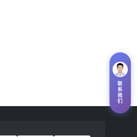
联
系
我
们