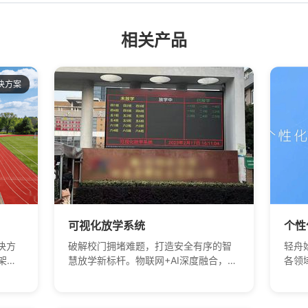
的学
脸出
再让
相关产品
入校的
了几台
决方案
人员
电子门
大的
学校的
及时
 追逐
发现
放宣传
合我
可视化放学系统
个性
学系统
决方
破解校门拥堵难题，打造安全有序的智
轻舟
情分
架检
慧放学新标杆。物联网+AI深度融合，为
各领
握每个
慧
学校提供'科学放学、精准推送、可视管
化产
高教
理'的软硬件一体化方案。
园解
产品